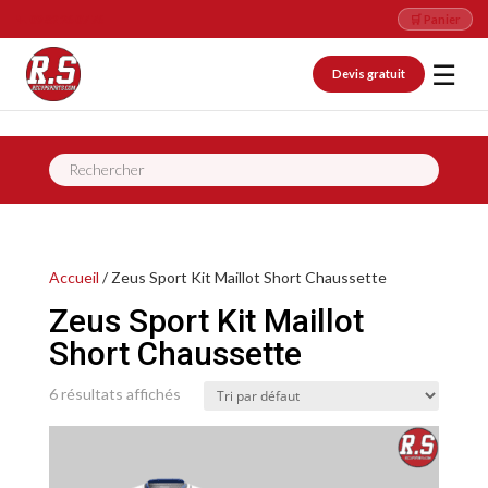
📞 09 82 26 07 76
🛒 Panier
☰
Devis gratuit
Recherche
de
produits
Accueil
/ Zeus Sport Kit Maillot Short Chaussette
Zeus Sport Kit Maillot
Short Chaussette
6 résultats affichés