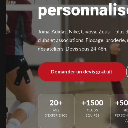
personnalis
Joma, Adidas, Nike, Givova, Zeus — plus 
clubs et associations. Flocage, broderie,
nos ateliers. Devis sous 24-48h.
Demander un devis gratuit
20+
+1500
+50
ANS
CLUBS
PI
D'EXPÉRIENCE
ÉQUIPÉS
PERSON
/