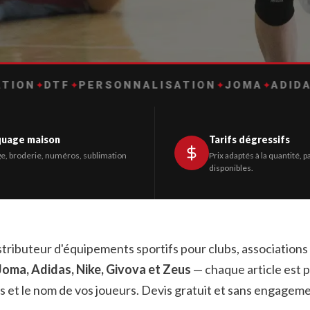
TF
✦
PERSONNALISATION
✦
JOMA
✦
ADIDAS
✦
NIKE
uage maison
Tarifs dégressifs
e, broderie, numéros, sublimation
Prix adaptés à la quantité, p
disponibles.
stributeur d'équipements sportifs pour clubs, associations 
Joma, Adidas, Nike, Givova et Zeus
— chaque article est 
rs et le nom de vos joueurs. Devis gratuit et sans engagem