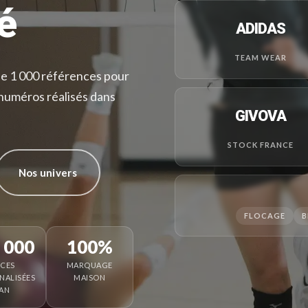
é
ADIDAS
TEAM WEAR
de 1 000 références pour
 numéros réalisés dans
GIVOVA
STOCK FRANCE
Nos univers
FLOCAGE
B
 000
100%
ÈCES
MARQUAGE
NALISÉES
MAISON
 AN