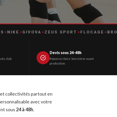
✦
GIVOVA
✦
ZEUS SPORT
✦
FLOCAGE
✦
BRODERIE
✦
Devis sous 24-48h
acks club
Réponse claire, bon à tirer avant
production.
et collectivités partout en
personnalisable avec votre
ent sous
24 à 48h
.