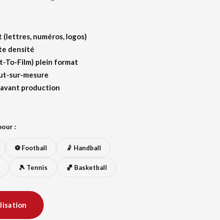
(lettres, numéros, logos)
te densité
t-To-Film) plein format
out-sur-mesure
 avant production
our :
⚽ Football
🤾 Handball
🎾 Tennis
🏀 Basketball
lisation