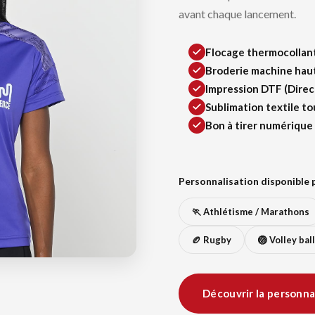
avant chaque lancement.
Flocage thermocollant 
Broderie machine hau
Impression DTF (Direc
Sublimation textile t
Bon à tirer numérique
Personnalisation disponible p
🏃 Athlétisme / Marathons
🏉 Rugby
🏐 Volley ball
Découvrir la personna