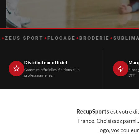
SPORT
✦
FLOCAGE
✦
BRODERIE
✦
SUBLIMATION
✦
D
Distributeur officiel
Marq
Gammes officielles, finitions club
Flocag
professionnelles.
DTF.
RecupSports
est votre di
France. Choisissez parmi
logo, vos couleu