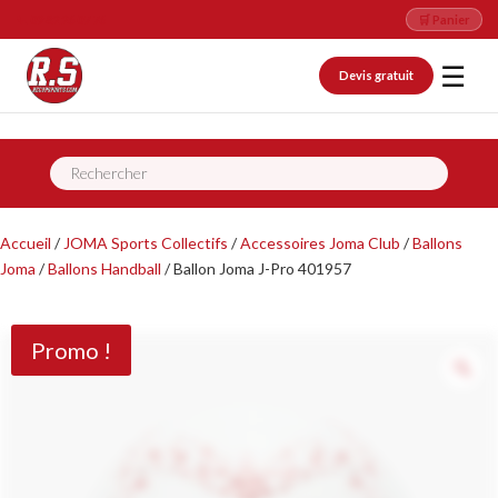
📞 09 82 26 07 76
🛒 Panier
☰
Devis gratuit
Recherche
de
produits
Accueil
/
JOMA Sports Collectifs
/
Accessoires Joma Club
/
Ballons
Joma
/
Ballons Handball
/ Ballon Joma J-Pro 401957
Promo !
Z