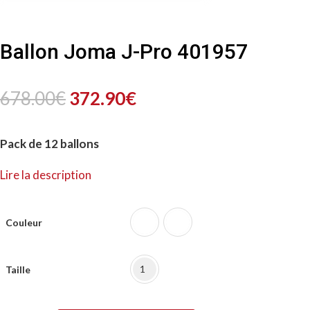
Ballon Joma J-Pro 401957
Le
Le
678.00
€
372.90
€
prix
prix
Pack de 12 ballons
initial
actuel
Lire la description
était :
est :
678.00€.
372.90€.
Couleur
1
Taille