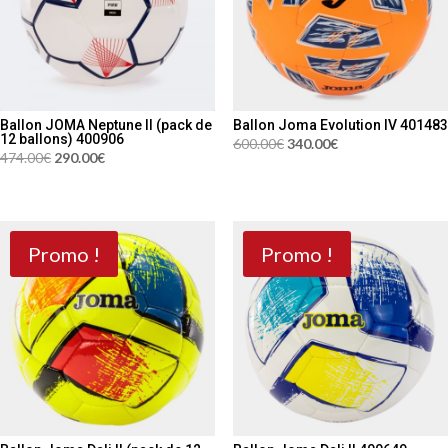
Ballon JOMA Neptune II (pack de
Ballon Joma Evolution IV 401483
12 ballons) 400906
Le
Le
600.00
€
340.00
€
Le
Le
474.00
€
290.00
€
prix
prix
prix
prix
initial
actuel
initial
actuel
était :
est :
était :
est :
600.00€.
340.00€.
474.00€.
290.00€.
Promo !
Promo !