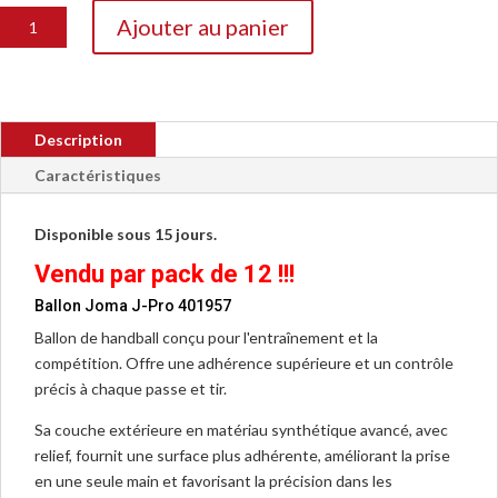
quantité
Ajouter au panier
de
Ballon
Joma
J-
Description
Pro
401957
Caractéristiques
Disponible sous 15 jours.
Vendu par pack de 12 !!!
Ballon Joma J-Pro 401957
Ballon de handball conçu pour l'entraînement et la
compétition. Offre une adhérence supérieure et un contrôle
précis à chaque passe et tir.
Sa couche extérieure en matériau synthétique avancé, avec
relief, fournit une surface plus adhérente, améliorant la prise
en une seule main et favorisant la précision dans les