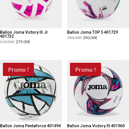
Ballon Joma Victory III Jr
Ballon Joma TOP 5 401729
401732
Le
Le
744.00
€
390.00
€
Le
Le
510.00
€
279.00
€
prix
prix
prix
prix
initial
actuel
initial
actuel
était :
est :
était :
est :
744.00€.
390.00€.
510.00€.
279.00€.
Promo !
Promo !
Ballon Joma Pentaforce 401494
Ballon Joma Victory III 401960