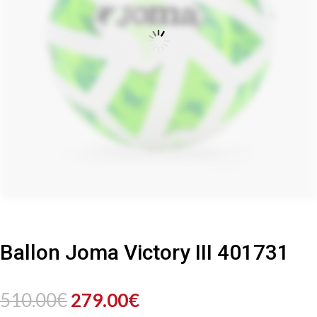
Ballon Joma Victory III 401731
Le
Le
510.00
€
279.00
€