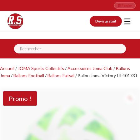
📞 09 82 26 07 76
🛒 Panier
☰
Devis gratuit
Recherche
de
produits
Accueil
/
JOMA Sports Collectifs
/
Accessoires Joma Club
/
Ballons
Joma
/
Ballons Football
/
Ballons Futsal
/ Ballon Joma Victory III 401731
Promo !
Z