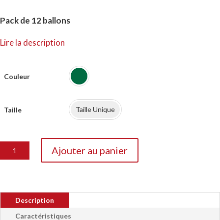
prix
prix
Pack de 12 ballons
initial
actuel
Lire la description
était :
est :
510.00€.
279.00€.
Couleur
Taille Unique
Taille
quantité
Ajouter au panier
de
Ballon
Joma
Victory
Description
III
401731
Caractéristiques