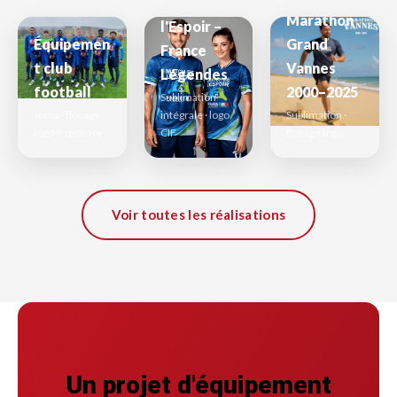
Match de
Marathon
l'Espoir –
Équipemen
Grand
France
t club
Vannes
Légendes
football
2000–2025
Sublimation
Joma · flocage
intégrale · logo
Sublimation ·
logo + sponsor
CIF
flocage logo
Voir toutes les réalisations
Un projet d'équipement