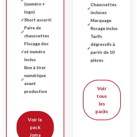
(numéro +
Chaussettes
logo)
incluses
Short assorti
Marquage
Paire de
flocage inclus
chaussettes
Tarifs
Flocage dos
dégressifs à
et numéro
partir de 10
inclus
pièces
Bon à tirer
numérique
avant
Voir
production
tous
les
packs
Voir le
pack
Joma