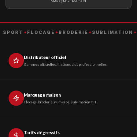
MARQUAGE MAISON
ORT
✦
FLOCAGE
✦
BRODERIE
✦
SUBLIMATION
✦
DTF
Distributeur officiel
Gammes officielles, finitions club professionnelles.
Marquage maison
Flocage, broderie, numéros, sublimation DTF.
Tarifs dégressifs