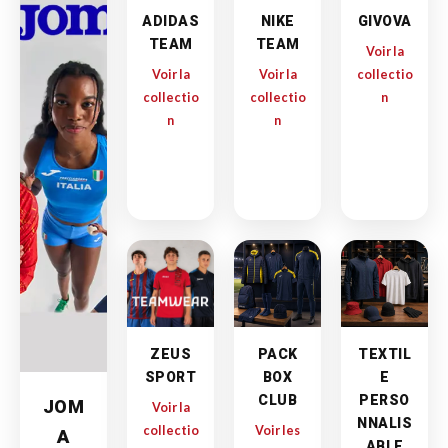
ADIDAS
NIKE
GIVOVA
TEAM
TEAM
Voir la
Voir la
Voir la
collectio
collectio
collectio
n
n
n
ZEUS
PACK
TEXTIL
SPORT
BOX
E
CLUB
PERSO
JOM
Voir la
NNALIS
collectio
Voir les
A
ABLE