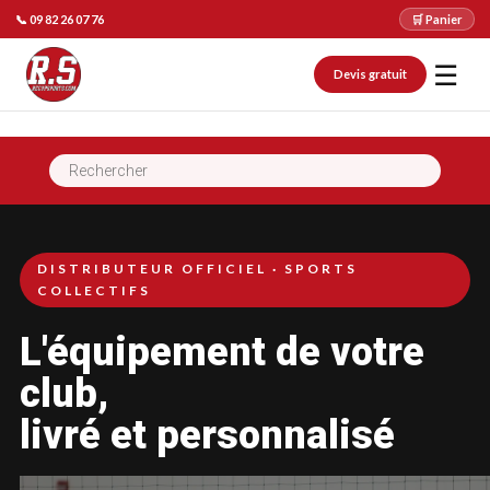
📞 09 82 26 07 76
🛒 Panier
☰
Devis gratuit
Recherche
de
produits
DISTRIBUTEUR OFFICIEL · SPORTS
COLLECTIFS
L'équipement de votre
club,
livré et personnalisé