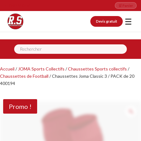
📞 09 82 26 07 76
🛒 Panier
☰
Devis gratuit
Recherche
de
produits
Accueil
/
JOMA Sports Collectifs
/
Chaussettes Sports collectifs
/
Chaussettes de Football
/ Chaussettes Joma Classic 3 / PACK de 20
400194
Promo !
Z