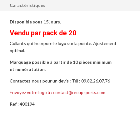
/
Caractéristiques
PACK
de
Disponible sous 15 jours.
20
Vendu par pack de 20
400194
Collants qui incorpore le logo sur la pointe. Ajustement
optimal.
Marquage possible à partir de 10 pièces minimum
et numérotation.
Contactez-nous pour un devis : Tél : 09.82.26.07.76
Envoyez votre logo à : contact@recupsports.com
Ref : 400194