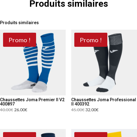
Produits similaires
Produits similaires
Promo !
Promo !
Chaussettes Joma Premier II V2
Chaussettes Joma Professional
400897
II 400392
Le
Le
Le
Le
40.00
€
26.00
€
45.00
€
32.00
€
prix
prix
prix
prix
initial
actuel
initial
actuel
était :
est :
était :
est :