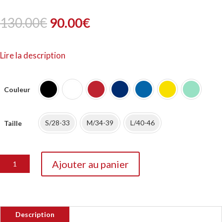
Le
Le
130.00
€
90.00
€
prix
prix
Lire la description
initial
actuel
était :
est :
Couleur
130.00€.
90.00€.
S/28-33
M/34-39
L/40-46
Taille
quantité
Ajouter au panier
de
Chaussettes
Joma
Classic
Description
3