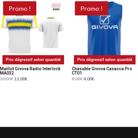
29.90€.
19.90€.
39.00€.
29.00€.
Promo !
Promo !
Prix dégressif selon quantité
Prix dégressif selon quantité
Maillot Givova Radio Interlock
Chasuble Givova Casacca Pro
MA032
CT01
Le
Le
Le
Le
20.00
€
11.00
€
8.00
€
4.00
€
prix
prix
prix
prix
initial
actuel
initial
actuel
était :
est :
était :
est :
20.00€.
11.00€.
8.00€.
4.00€.