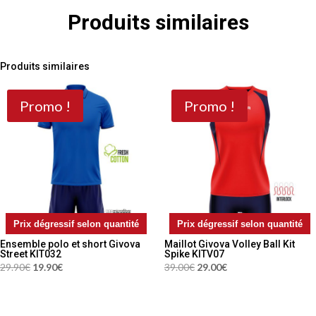
Produits similaires
Produits similaires
Promo !
Promo !
Prix dégressif selon quantité
Prix dégressif selon quantité
Ensemble polo et short Givova
Maillot Givova Volley Ball Kit
Street KIT032
Spike KITV07
Le
Le
Le
Le
29.90
€
19.90
€
39.00
€
29.00
€
prix
prix
prix
prix
initial
actuel
initial
actuel
était :
est :
était :
est :