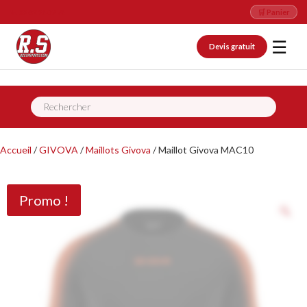
📞 09 82 26 07 76
🛒 Panier
☰
Devis gratuit
Recherche
de
produits
Accueil
/
GIVOVA
/
Maillots Givova
/ Maillot Givova MAC10
Promo !
Z