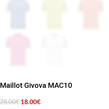
Maillot Givova MAC10
Le
Le
28.00
€
18.00
€