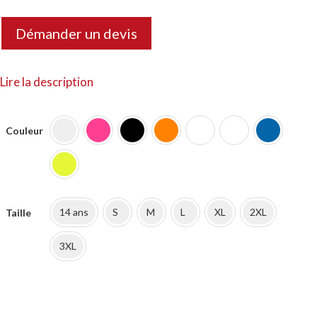
prix
prix
Démander un devis
initial
actuel
était :
est :
Lire la description
28.00€.
18.00€.
Couleur
14 ans
S
M
L
XL
2XL
Taille
3XL