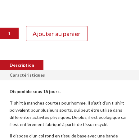
quantité
Ajouter au panier
de
Maillot
Joma
Olimpiada
Description
103245
Caractéristiques
Disponible sous 15 jours.
T-shirt à manches courtes pour homme. Il s'agit d'un t-shirt
polyvalent pour plusieurs sports, qui peut être utilisé dans
différentes activités physiques. De plus, il est écologique car
il est entièrement fabriqué à partir de tissu recyclé.
Il dispose d'un col rond en tissu de base avec une bande