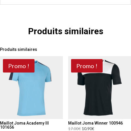
Produits similaires
Produits similaires
Promo !
Promo !
Maillot Joma Academy III
Maillot Joma Winner 100946
101656
Le
Le
17.00
€
10.90
€