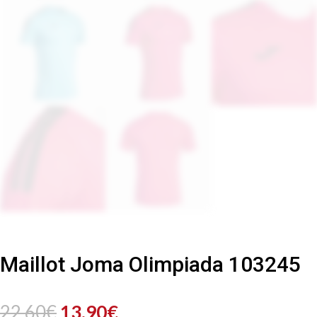
Maillot Joma Olimpiada 103245
Le
Le
22.60
€
13.90
€