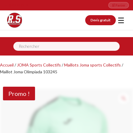
📞 09 82 26 07 76
🛒 Panier
☰
Devis gratuit
Recherche
de
produits
Accueil
/
JOMA Sports Collectifs
/
Maillots Joma sports Collectifs
/
Maillot Joma Olimpiada 103245
Promo !
Z