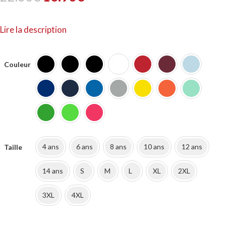
prix
prix
Lire la description
initial
actuel
était :
est :
Couleur
22.60€.
13.90€.
4 ans
6 ans
8 ans
10 ans
12 ans
Taille
14 ans
S
M
L
XL
2XL
3XL
4XL