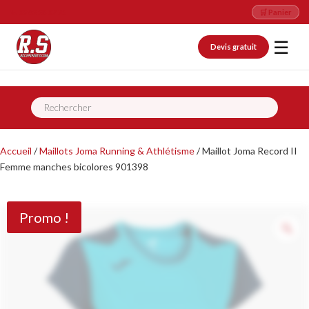
📞 09 82 26 07 76
🛒 Panier
☰
Devis gratuit
Recherche
de
produits
Accueil
/
Maillots Joma Running & Athlétisme
/ Maillot Joma Record II
Femme manches bicolores 901398
Promo !
Z