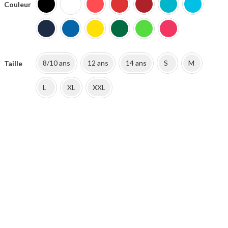
était :
est :
Couleur
19.50€.
11.90€.
8/10 ans
12 ans
14 ans
S
M
Taille
L
XL
XXL