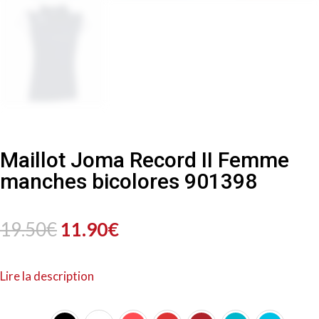
Maillot Joma Record II Femme
manches bicolores 901398
Le
Le
19.50
€
11.90
€
prix
prix
Lire la description
initial
actuel