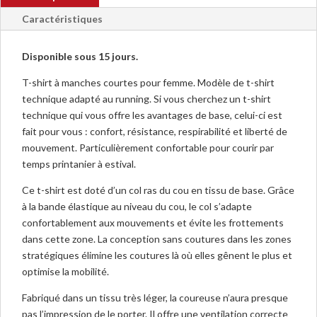
Femme
Caractéristiques
manches
bicolores
Disponible sous 15 jours.
901398
T-shirt à manches courtes pour femme. Modèle de t-shirt
technique adapté au running. Si vous cherchez un t-shirt
technique qui vous offre les avantages de base, celui-ci est
fait pour vous : confort, résistance, respirabilité et liberté de
mouvement. Particulièrement confortable pour courir par
temps printanier à estival.
Ce t-shirt est doté d’un col ras du cou en tissu de base. Grâce
à la bande élastique au niveau du cou, le col s’adapte
confortablement aux mouvements et évite les frottements
dans cette zone. La conception sans coutures dans les zones
stratégiques élimine les coutures là où elles gênent le plus et
optimise la mobilité.
Fabriqué dans un tissu très léger, la coureuse n’aura presque
pas l’impression de le porter. Il offre une ventilation correcte