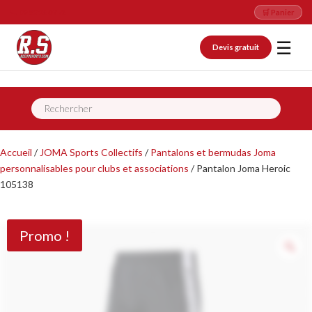
📞 09 82 26 07 76
🛒 Panier
☰
Devis gratuit
Recherche
de
produits
Accueil
/
JOMA Sports Collectifs
/
Pantalons et bermudas Joma
personnalisables pour clubs et associations
/ Pantalon Joma Heroic
105138
Promo !
Z