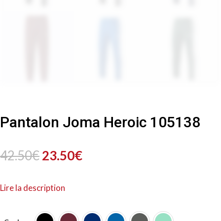
Pantalon Joma Heroic 105138
Le
Le
42.50
€
23.50
€
prix
prix
Lire la description
initial
actuel
était :
est :