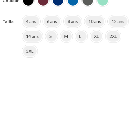
Couleur
42.50€.
23.50€.
4 ans
6 ans
8 ans
10 ans
12 ans
Taille
14 ans
S
M
L
XL
2XL
3XL