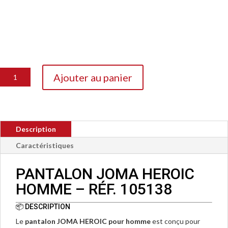
quantité
Ajouter au panier
de
Pantalon
Joma
Heroic
Description
105138
Caractéristiques
PANTALON JOMA HEROIC
HOMME – RÉF. 105138
📦 DESCRIPTION
Le
pantalon JOMA HEROIC pour homme
est conçu pour