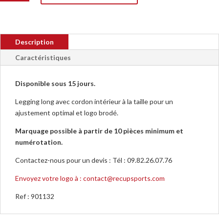
Pantalon
Joma
Latino
Description
III
Femme
Caractéristiques
901132
Disponible sous 15 jours.
Legging long avec cordon intérieur à la taille pour un
ajustement optimal et logo brodé.
Marquage possible à partir de 10 pièces minimum et
numérotation.
Contactez-nous pour un devis : Tél : 09.82.26.07.76
Envoyez votre logo à : contact@recupsports.com
Ref :
901132