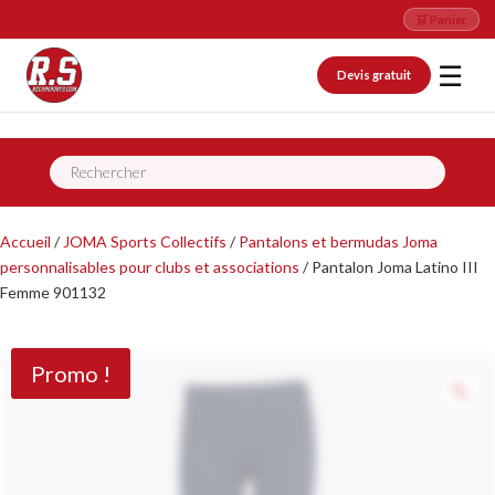
📞 09 82 26 07 76
🛒 Panier
☰
Devis gratuit
Recherche
de
produits
Accueil
/
JOMA Sports Collectifs
/
Pantalons et bermudas Joma
personnalisables pour clubs et associations
/ Pantalon Joma Latino III
Femme 901132
Promo !
Z