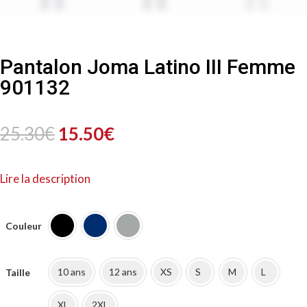
Pantalon Joma Latino III Femme
901132
Le
Le
25.30
€
15.50
€
prix
prix
Lire la description
initial
actuel
était :
est :
Couleur
25.30€.
15.50€.
10 ans
12 ans
XS
S
M
L
Taille
XL
2XL