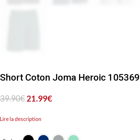
Short Coton Joma Heroic 105369
Le
Le
39.90
€
21.99
€
prix
prix
Lire la description
initial
actuel
était :
est :