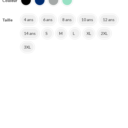
Couleur
39.90€.
21.99€.
4 ans
6 ans
8 ans
10 ans
12 ans
Taille
14 ans
S
M
L
XL
2XL
3XL