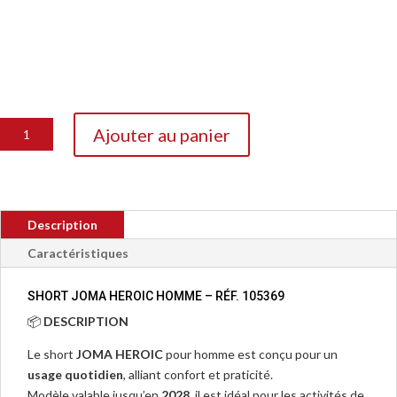
quantité
Ajouter au panier
de
Short
Coton
Joma
Description
Heroic
105369
Caractéristiques
SHORT JOMA HEROIC HOMME – RÉF. 105369
📦
DESCRIPTION
Le short
JOMA HEROIC
pour homme est conçu pour un
usage quotidien
, alliant confort et praticité.
Modèle valable jusqu’en
2028
, il est idéal pour les activités de