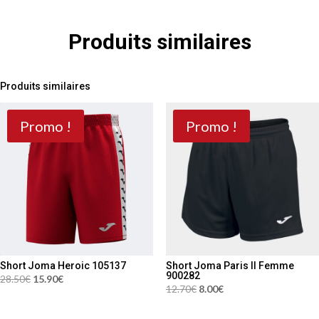
Produits similaires
Produits similaires
Promo !
Promo !
Short Joma Heroic 105137
Short Joma Paris II Femme
900282
Le
Le
28.50
€
15.90
€
Le
Le
12.70
€
8.00
€
prix
prix
prix
prix
initial
actuel