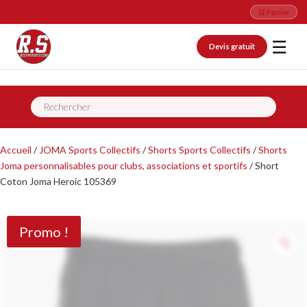
📞 09 82 26 07 76
🛒 Panier
☰
Devis gratuit
Recherche
de
produits
Accueil
/
JOMA Sports Collectifs
/
Shorts Sports Collectifs
/
Shorts
Joma personnalisables pour clubs, associations et sportifs
/ Short
Coton Joma Heroic 105369
Promo !
Z