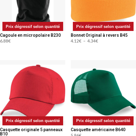
Prix dégressif selon quantité
Prix dégressif selon quantité
Cagoule en micropolaire B230
Bonnet Original à revers B45
Plage
6.88
€
4.12
€
–
4.34
€
de
prix :
4.12€
à
4.34€
Prix dégressif selon quantité
Prix dégressif selon quantité
Casquette originale 5 panneaux
Casquette américaine B640
B10
5.86
€